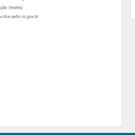
ção (testes)
nfce.sefin.ro.gov.br